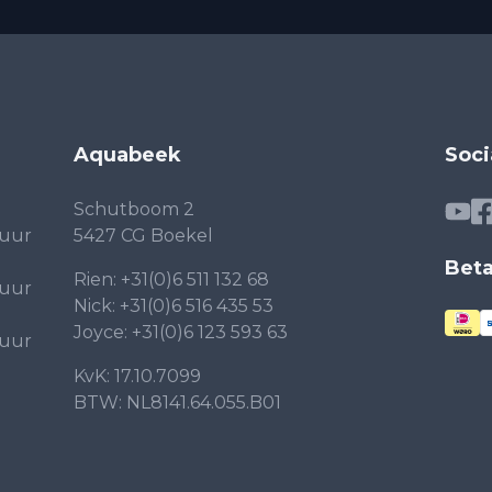
Aquabeek
Soci
Schutboom 2
 uur
5427 CG Boekel
Bet
Rien:
+31(0)6 511 132 68
 uur
Nick:
+31(0)6 516 435 53
Joyce:
+31(0)6 123 593 63
 uur
KvK: 17.10.7099
BTW: NL8141.64.055.B01