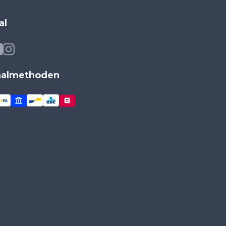
al
aalmethoden