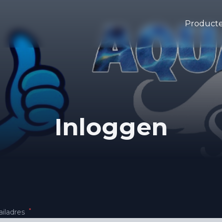
Product
Inloggen
*
iladres