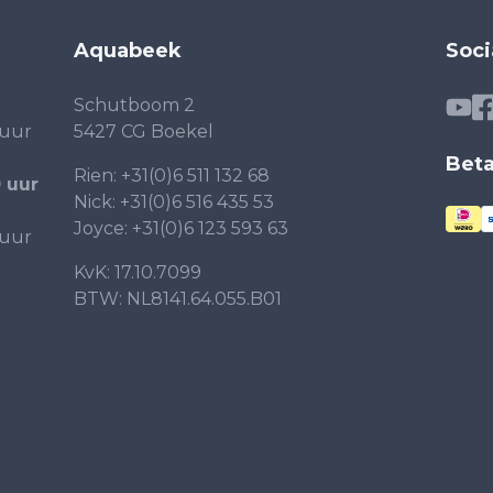
Aquabeek
Soci
Schutboom 2
 uur
5427 CG Boekel
Bet
Rien:
+31(0)6 511 132 68
0 uur
Nick:
+31(0)6 516 435 53
Joyce:
+31(0)6 123 593 63
 uur
KvK: 17.10.7099
BTW: NL8141.64.055.B01