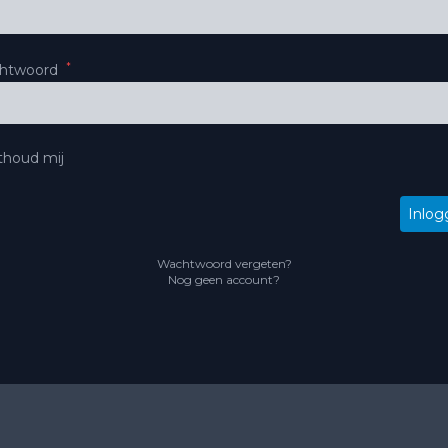
*
htwoord
houd mij
Inlog
Wachtwoord vergeten?
Nog geen account?